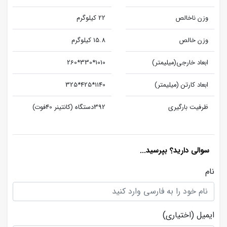
وزن ناخالص
22 کیلوگرم
وزن خالص
15.8 کیلوگرم
ابعاد خارجی(میلیمتر)
1010*330*260
ابعاد کارتن (میلیمتر)
1140*425*325
ظرفيت بارگيری
392دستگاه (کانتينر 40فوت)
سوالی دارید؟ بپرسید...
نام
ایمیل
(اختیاری)