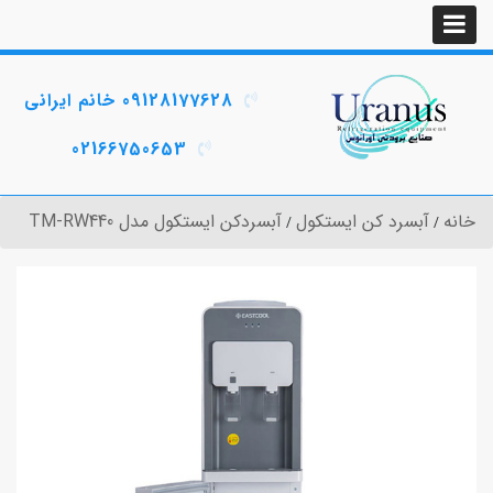
09128177628 خانم ایرانی
02166750653
خانه
آبسرد کن ایستکول
آبسردکن ایستکول مدل TM-RW440