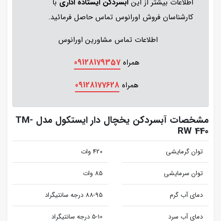
اطلاعات بیشتر از این
آبسردکن ایستاده اداری
با
کارشناسان فروش اورانوس تماس حاصل فرمائید.
اطلاعات تماس مشاورین اورانوس
09128179357
همراه
09128177628
همراه
مشخصات آبسردکن یخچال دار ایستکول مدل TM-
RW 440
توان گرمایشی
420 وات
توان سرمایشی
85 وات
دمای آب گرم
88-95 درجه سانتیگراد
دمای آب سرد
5-10 درجه سانتیگراد