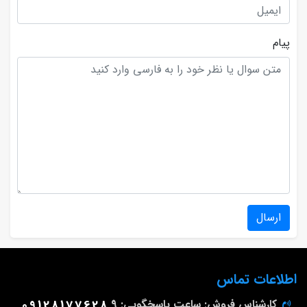
پیام
ارسال
اطلاعات تماس
کارشناس فروش: ساعت پاسخگویی: 9
09128177628