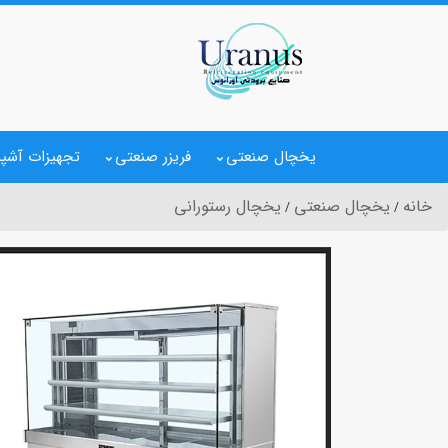
یخچال صنعتی
فریزر صنعتی
تجهیزات آشپز
خانه
یخچال صنعتی
یخچال رستورانی