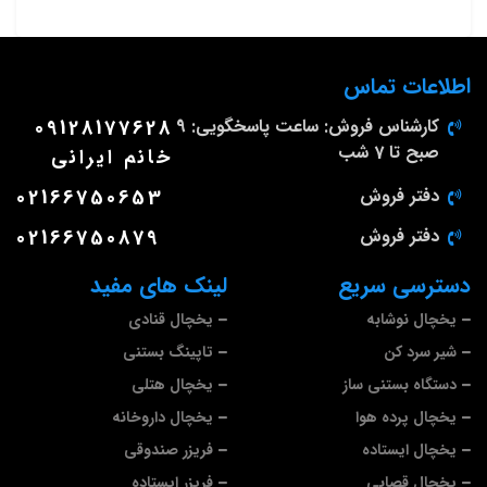
اطلاعات تماس
کارشناس فروش: ساعت پاسخگویی: 9
09128177628
صبح تا 7 شب
خانم ایرانی
دفتر فروش
02166750653
دفتر فروش
02166750879
دسترسی سریع
لینک های مفید
یخچال نوشابه
یخچال قنادی
شیر سرد کن
تاپینگ بستنی
دستگاه بستنی ساز
یخچال هتلی
یخچال پرده هوا
یخچال داروخانه
یخچال ایستاده
فریزر صندوقی
یخچال قصابی
فریزر ایستاده