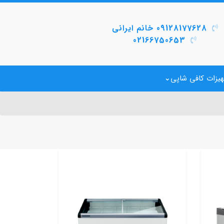
09128177628 خانم ایرانی
02166750653
یزات کافی شاپی