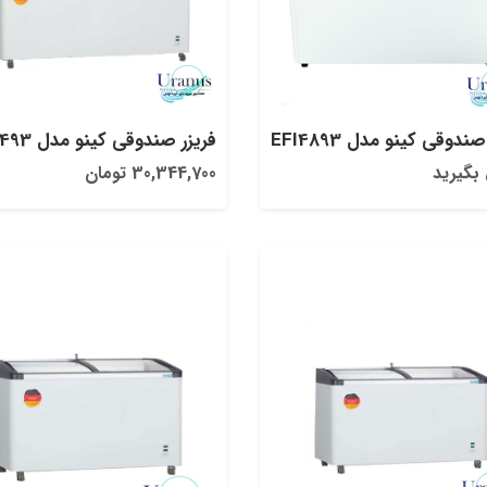
ندوقی کینو مدل EFI4893
فریزر صندوقی کینو مدل EFI4493
بگیرید
30,344,700 تومان