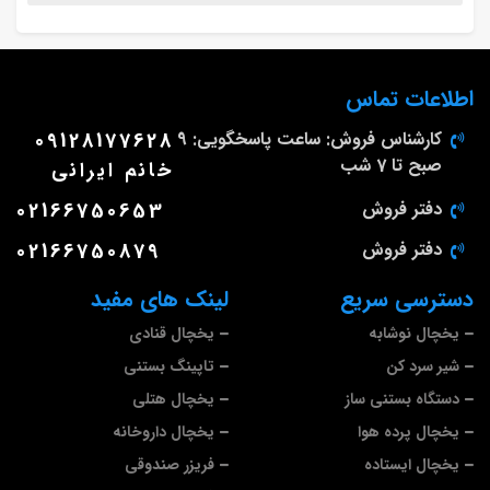
اطلاعات تماس
کارشناس فروش: ساعت پاسخگویی: 9
09128177628
صبح تا 7 شب
خانم ایرانی
دفتر فروش
02166750653
دفتر فروش
02166750879
دسترسی سریع
لینک های مفید
یخچال نوشابه
یخچال قنادی
شیر سرد کن
تاپینگ بستنی
دستگاه بستنی ساز
یخچال هتلی
یخچال پرده هوا
یخچال داروخانه
یخچال ایستاده
فریزر صندوقی