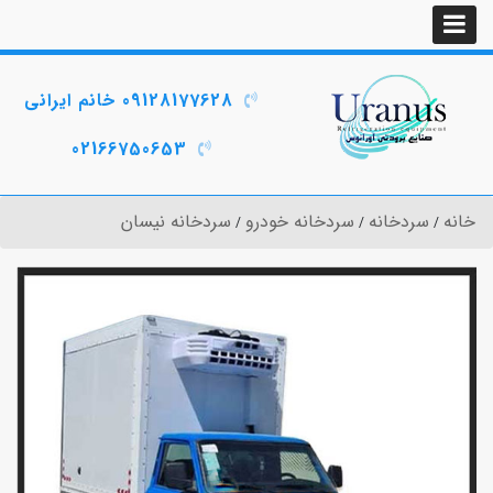
09128177628 خانم ایرانی
02166750653
خانه
سردخانه
سردخانه خودرو
سردخانه نیسان