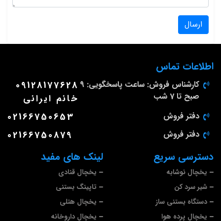
ارسال
اطلاعات تماس
کارشناس فروش: ساعت پاسخگویی: 9
09128177628
صبح تا 7 شب
خانم ایرانی
دفتر فروش
02166750653
دفتر فروش
02166750879
دسترسی سریع
لینک های مفید
یخچال نوشابه
یخچال قنادی
شیر سرد کن
تاپینگ بستنی
دستگاه بستنی ساز
یخچال هتلی
یخچال پرده هوا
یخچال داروخانه