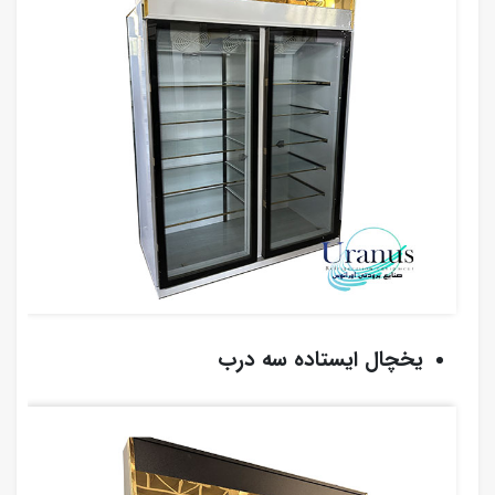
یخچال ایستاده سه درب