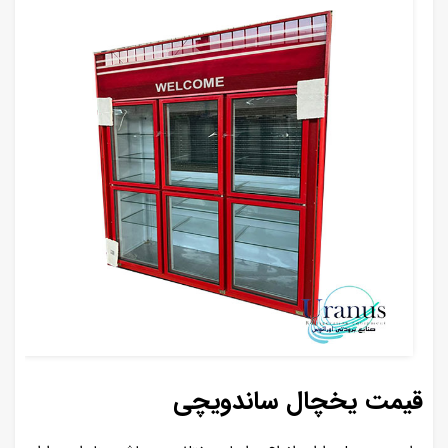
قیمت یخچال ساندویچی