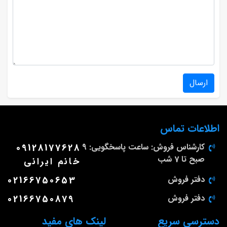
ارسال
اطلاعات تماس
کارشناس فروش: ساعت پاسخگویی: 9
09128177628
صبح تا 7 شب
خانم ایرانی
دفتر فروش
02166750653
دفتر فروش
02166750879
دسترسی سریع
لینک های مفید