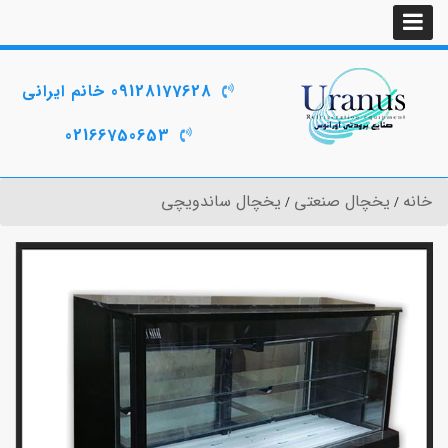
09128177628 خانم ایرانی
02166750653
خانه
یخچال صنعتی
یخچال ساندویچی