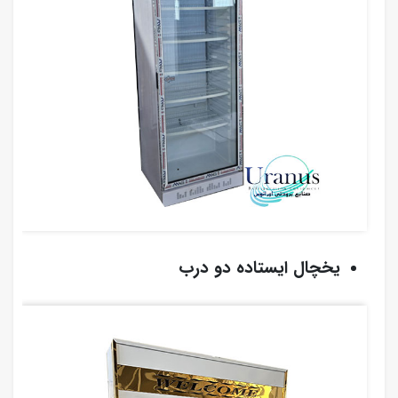
یخچال ایستاده دو درب