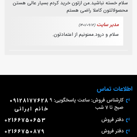
سلام خسته نباشید‌.من ازتون خرید کردم بسیار عالی هستن
محصولاتتون کاملا راضی هستم
مدیر سایت
(1401/09/16)
سلام و درود.ممنونیم از اعتمادتون.
اطلاعات تماس
کارشناس فروش: ساعت پاسخگویی: 9
09128177628
صبح تا 7 شب
خانم ایرانی
دفتر فروش
02166750653
دفتر فروش
02166750879