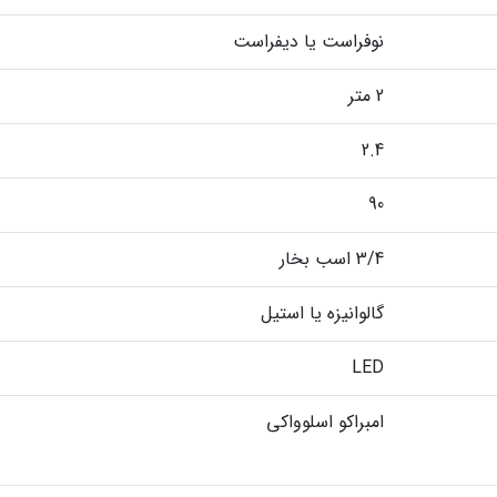
نوفراست یا دیفراست
2 متر
2.4
90
3/4 اسب بخار
گالوانیزه یا استیل
LED
امبراکو اسلوواکی