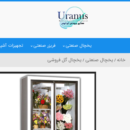
یخچال صنعتی
فریزر صنعتی
تجهیزات آشپز
خانه
یخچال صنعتی
یخچال گل فروشی