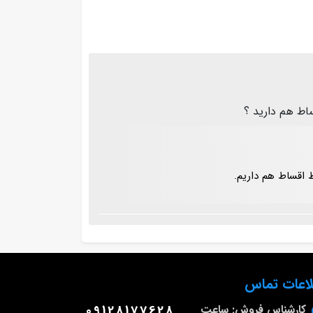
 اقساط هم داریم.
لاعات تماس
کارشناس فروش: ساعت
09128177628