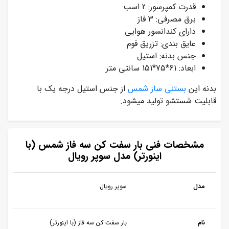
قدرت کمپرسور: 2 اسب
برق مصرفی: 3 فاز
دارای کندانسور هوایی
عایق بندی: تزریق فوم
جنس بدنه: استیل
ابعاد: 61*75*151 سانتی متر
بدنه این
بستنی ساز شمس
از جنس استیل درجه یک با
قابلیت شستشو تولید میشود.
مشخصات فنی بار سفت کن سه فاز شمس (با
اینورتر) مدل سوپر رویال
مدل
سوپر رویال
نام
بار سفت کن سه فاز (با اینورتر)