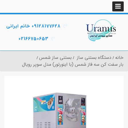
09128177628 خانم ایرانی
02166750653
خانه
دستگاه بستنی ساز
بستنی ساز شمس
بار سفت کن سه فاز شمس (با اینورتور) مدل سوپر رویال