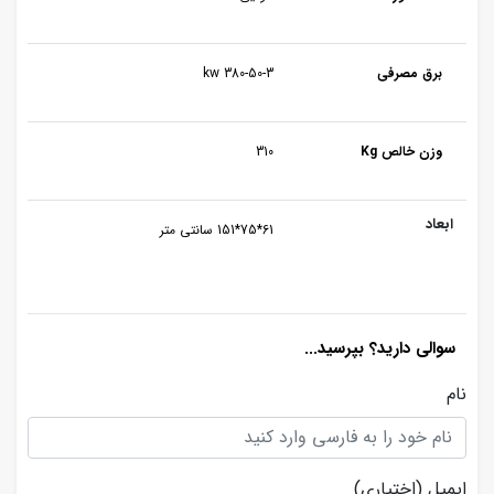
برق مصرفی
380-50-3 kw
وزن خالص Kg
310
ابعاد
61*75*151 سانتی متر
سوالی دارید؟ بپرسید...
نام
ایمیل
(اختیاری)