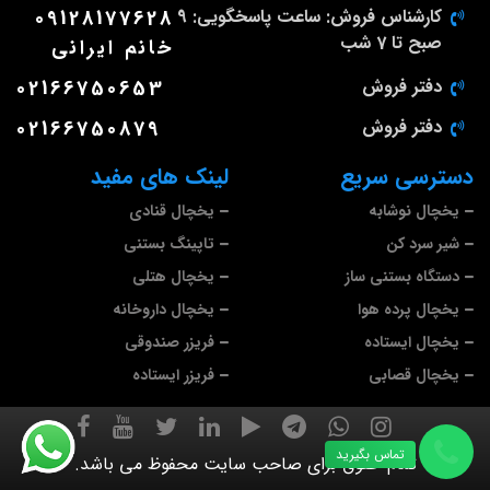
کارشناس فروش: ساعت پاسخگویی: 9
09128177628
صبح تا 7 شب
خانم ایرانی
دفتر فروش
02166750653
دفتر فروش
02166750879
دسترسی سریع
لینک های مفید
یخچال نوشابه
یخچال قنادی
شیر سرد کن
تاپینگ بستنی
دستگاه بستنی ساز
یخچال هتلی
یخچال پرده هوا
یخچال داروخانه
یخچال ایستاده
فریزر صندوقی
یخچال قصابی
فریزر ایستاده
تماس بگیرید
تمام حقوق برای صاحب سایت محفوظ می باشد.