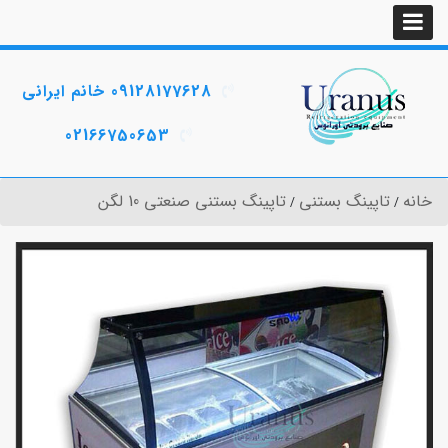
09128177628 خانم ایرانی
02166750653
خانه
تاپینگ بستنی
تاپینگ بستنی صنعتی 10 لگن