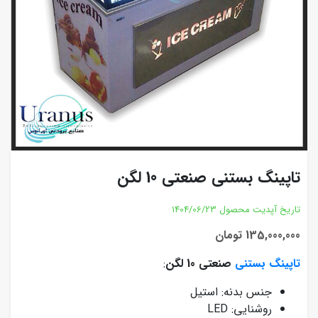
تاپینگ بستنی صنعتی 10 لگن
تاریخ آپدیت محصول
1404/06/23
135,000,000 تومان
تاپینگ بستنی
صنعتی
10 لگن
:
جنس بدنه: استیل
روشنایی: LED