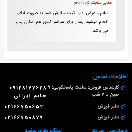
مدیر سایت
(1401/11/02)
سلام و عرض ادب. ثبت سفارش شما به صورت آنلاین
انجام میشود.ارسال برای سراسر کشور هم امکان پذیر
می باشد.
اطلاعات تماس
کارشناس فروش: ساعت پاسخگویی: 9
09128177628
صبح تا 7 شب
خانم ایرانی
دفتر فروش
02166750653
دفتر فروش
02166750879
دسترسی سریع
لینک های مفید