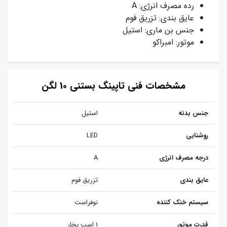
رده مصرف انرژی: A
عایق بندی: تزریق فوم
جنس بن ماری: استیل
موتور: امبراکو
مشخصات فنی تاپینگ بستنی 10 لگن
جنس بدنه
استیل
روشنایی
LED
درجه مصرف انرژی
A
عایق بندی
تزریق فوم
سیستم خنک کننده
نوفراست
قدرت موتور
1 اسب بخار