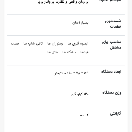
سیستم نظارت
بر زمان واقعی و نظارت بر ولتاژ برق
شستشوی
بسیار آسان
قطعات
مناسب برای
آبمیوه گیری ها – رستوران ها – کافی شاپ ها – فست
مشاغل
فودها – باشگاه ها – هتل ها
ابعاد دستگاه
54 * 78 * 150 سانتیمتر
وزن دستگاه
130 کیلو گرم
گارانتی
12 ماه