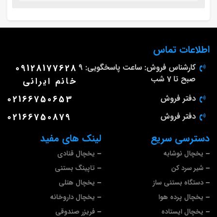
اطلاعات تماس
کارشناس فروش: ساعت پاسخگویی: 9
09128177628
صبح تا 7 شب
خانم ایرانی
دفتر فروش
02166750653
دفتر فروش
02166750879
دسترسی سریع
لینک های مفید
یخچال نوشابه
یخچال قنادی
شیر سرد کن
تاپینگ بستنی
دستگاه بستنی ساز
یخچال هتلی
یخچال پرده هوا
یخچال داروخانه
یخچال ایستاده
فریزر صندوقی