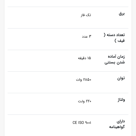
برق
تک فاز
تعداد دسته (
3 عدد
قیف )
زمان آماده
15 دقیقه
شدن بستنی
توان
2850 وات
ولتاژ
220 ولت
دارای
CE ISO 9001
گواهینامه