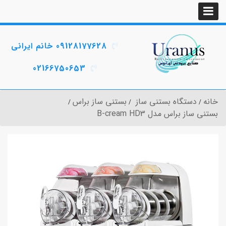
09128177628 خانم ایرانی
02166750653
خانه
دستگاه بستنی ساز
بستنی ساز براس
بستنی ساز براس مدل B-cream HD3