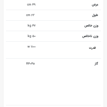
عرض
49 cm
طول
62 cm
وزن خالص
47 kg
وزن ناخالص
50 kg
1100 w
قدرت
گاز
R404a