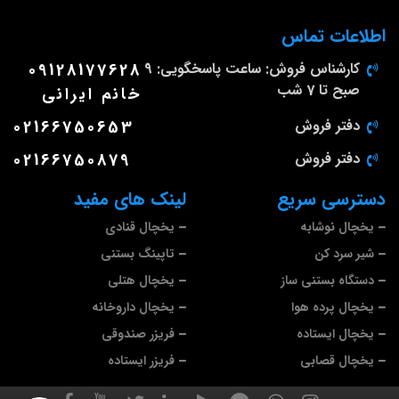
اطلاعات تماس
کارشناس فروش: ساعت پاسخگویی: 9
09128177628
صبح تا 7 شب
خانم ایرانی
دفتر فروش
02166750653
دفتر فروش
02166750879
دسترسی سریع
لینک های مفید
یخچال نوشابه
یخچال قنادی
شیر سرد کن
تاپینگ بستنی
دستگاه بستنی ساز
یخچال هتلی
یخچال پرده هوا
یخچال داروخانه
یخچال ایستاده
فریزر صندوقی
یخچال قصابی
فریزر ایستاده