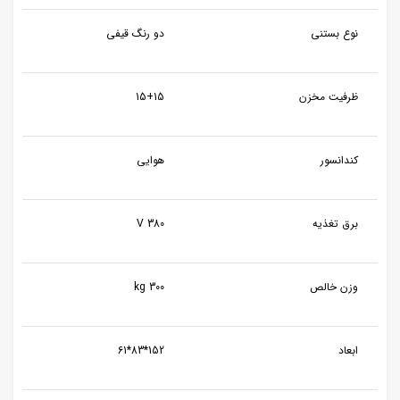
نوع بستنی
دو رنگ قیفی
ظرفیت مخزن
15+15
کندانسور
هوایی
برق تغذیه
380 V
وزن خالص
300 kg
ابعاد
152*83*61