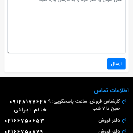
ارسال
اطلاعات تماس
کارشناس فروش: ساعت پاسخگویی: 9
09128177628
صبح تا 7 شب
خانم ایرانی
دفتر فروش
02166750653
دفتر فروش
02166750879