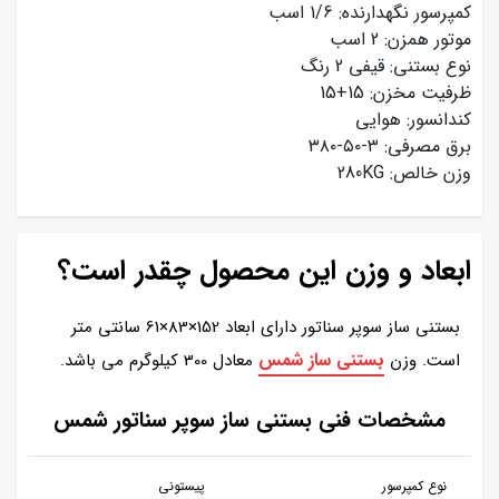
کمپرسور نگهدارنده: 1/6 اسب
موتور همزن: 2 اسب
نوع بستنی: قیفی 2 رنگ
ظرفیت مخزن: 15+15
کندانسور: هوایی
برق مصرفی: ۳-۵۰-۳۸۰
وزن خالص: 280KG
ابعاد و وزن این محصول چقدر است؟
بستنی ساز سوپر سناتور دارای ابعاد 152×83×61 سانتی متر
بستنی ساز شمس
است. وزن
معادل 300 کیلوگرم می باشد.
مشخصات فنی بستنی ساز سوپر سناتور شمس
نوع کمپرسور
پیستونی