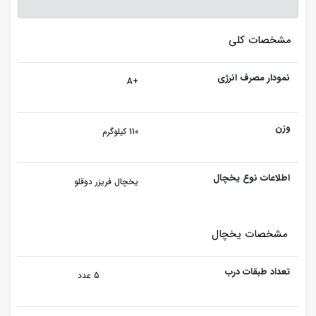
مشخصات کلی
نمودار مصرف انرژی
+A
وزن
110 کیلوگرم
اطلاعات نوع یخچال
یخچال فریزر دوقلو
مشخصات یخچال
تعداد طبقات درب
5 عدد