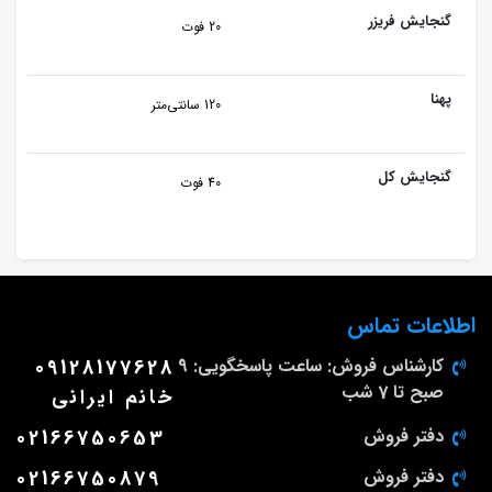
گنجایش فریزر
20 فوت
پهنا
120 سانتی‌متر
گنجایش کل
40 فوت
اطلاعات تماس
کارشناس فروش: ساعت پاسخگویی: 9
09128177628
صبح تا 7 شب
خانم ایرانی
دفتر فروش
02166750653
دفتر فروش
02166750879