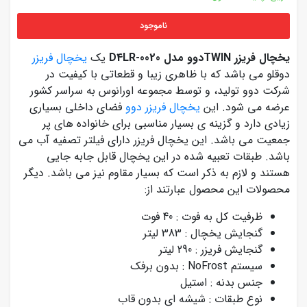
ناموجود
یخچال فریزر TWINدوو مدل D4LR-0020
یک
یخچال فریزر
دوقلو می باشد که با ظاهری زیبا و قطعاتی با کیفیت در
شرکت دوو تولید، و توسط مجموعه اورانوس به سراسر کشور
عرضه می شود. این
یخچال فریزر دوو
فضای داخلی بسیاری
زیادی دارد و گزینه ی بسیار مناسبی برای خانواده های پر
جمعیت می باشد. این یخچال فریزر دارای فیلتر تصفیه آب می
باشد. طبقات تعبیه شده در این یخچال قابل جابه جایی
هستند و لازم به ذکر است که بسیار مقاوم نیز می باشد. دیگر
محصولات این محصول عبارتند از:
ظرفیت کل به فوت : 40 فوت
گنجایش یخچال : 383 لیتر
گنجایش فریزر : 290 لیتر
سیستم NoFrost : بدون برفک
جنس بدنه : استیل
نوع طبقات : شیشه ای بدون قاب