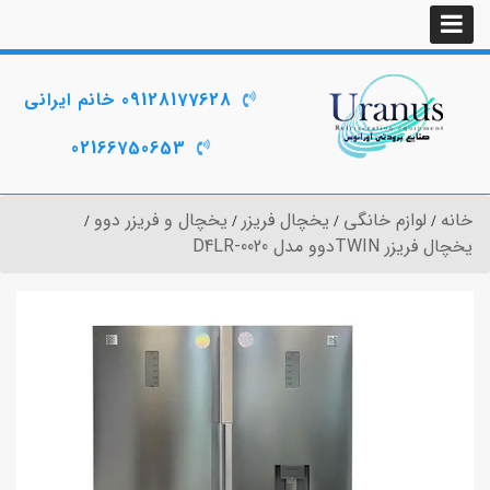
09128177628 خانم ایرانی
02166750653
خانه
لوازم خانگی
یخچال فریزر
یخچال و فریزر دوو
یخچال فریزر TWINدوو مدل D4LR-0020