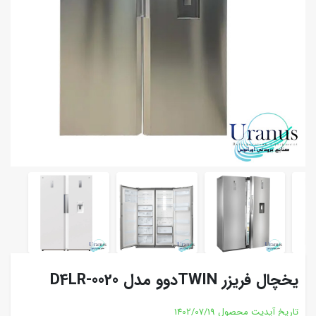
یخچال فریزر TWINدوو مدل D4LR-0020
تاریخ آپدیت محصول
1402/07/19