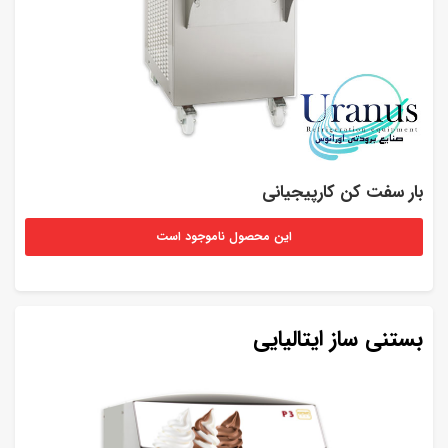
بار سفت کن کارپیجیانی
این محصول ناموجود است
بستنی ساز ایتالیایی