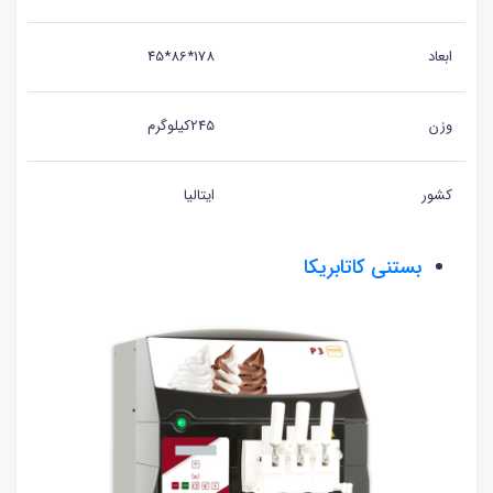
ابعاد
178*86*45
وزن
245کیلوگرم
کشور
ایتالیا
بستنی کاتابریکا