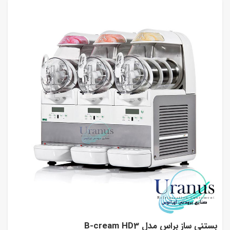
بستنی ساز براس مدل B-cream HD3