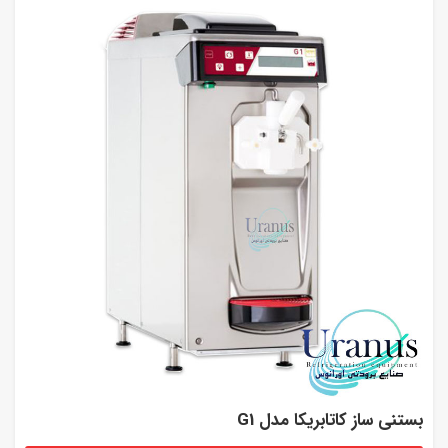
بستنی ساز کاتابریکا مدل G1