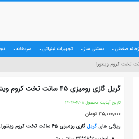
خانه صنعتی
بستنی ساز
تجهیزات لبنیاتی
سردخانه
تجه
گریل گازی رومیزی 45 سانت تخت کروم وینتورا
تاریخ آپدیت محصول
1404/04/08
35,000,000 تومان
ویژگی های
گریل
گازی رومیزی 45 سانت تخت کروم وینتورا
:
ابعاد: 30*68*34 سانتی متر