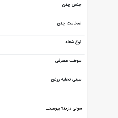
جنس چدن
ضخامت چدن
نوع شعله
سوخت مصرفی
سینی تخلیه روغن
سوالی دارید؟ بپرسید...