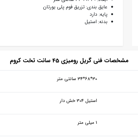
عایق بندی: تزریق فوم پلی یورتان
پایه: دارد
بدنه: استیل
مشخصات فنی گریل رومیزی 45 سانت تخت کروم
30*68*34 سانتی متر
استیل 304 خش دار
1 میلی متر