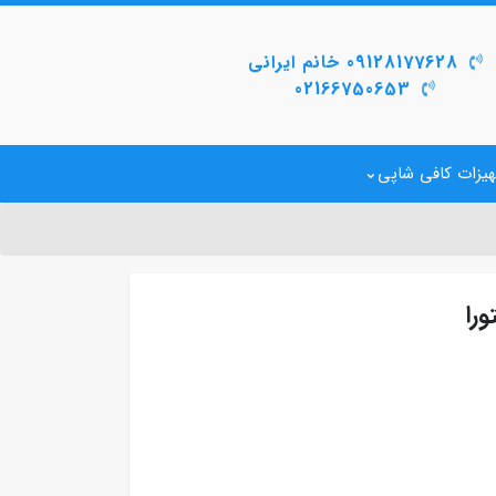
09128177628 خانم ایرانی
02166750653
یزات کافی شاپی