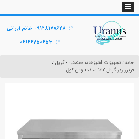
09128177628 خانم ایرانی
02166750653
خانه
تجهیزات آشپزخانه صنعتی
گریل
فریزر زیر گریل 152 سانت وین کول