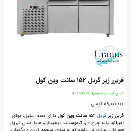
فریزر زیر گریل 152 سانت وین کول
تاریخ آپدیت محصول
1404/04/07
89,000,000 تومان
فریزر زیر
گریل
152 سانت وین کول
دارای بدنه استیل، موتور
امبراکو، پایه چرخ دار، ترموستات دیجیتالی، عایق بندی تزریق
فوم پلی یورتان می باشد که به منظور منجمد کردن و نگهداری