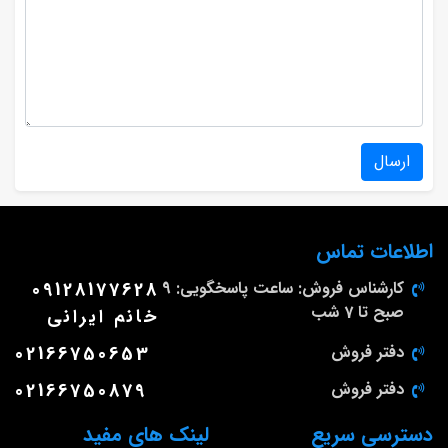
ارسال
اطلاعات تماس
کارشناس فروش: ساعت پاسخگویی: 9
09128177628
صبح تا 7 شب
خانم ایرانی
دفتر فروش
02166750653
دفتر فروش
02166750879
دسترسی سریع
لینک های مفید