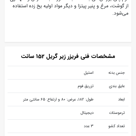
از گوشت، مرغ و پنیر پیتزا و دیگر مواد اولیه یخ زده استفاده
می‌شود.
مشخصات فنی فریزر زیر گریل 152 سانت
جنس بدنه
استیل
عایق بندی
تزریق فوم
ابعاد
طول: 182، عرض: 80 و ارتفاع: 65 سانتی متر
ترموستات
دیجیتال
تعداد کشو
3 عدد