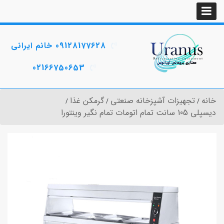
09128177628 خانم ایرانی
02166750653
خانه
تجهیزات آشپزخانه صنعتی
گرمکن غذا
دیسپلی 105 سانت تمام اتومات تمام نگیر وینتورا