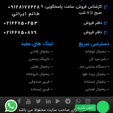
کارشناس فروش: ساعت پاسخگویی: 9
09128177628
صبح تا 7 شب
خانم ایرانی
دفتر فروش
02166750653
دفتر فروش
02166750879
دسترسی سریع
لینک های مفید
یخچال نوشابه
یخچال قنادی
شیر سرد کن
تاپینگ بستنی
دستگاه بستنی ساز
یخچال هتلی
یخچال پرده هوا
یخچال داروخانه
یخچال ایستاده
فریزر صندوقی
یخچال قصابی
فریزر ایستاده
تماس بگیرید
تمام حقوق برای صاحب سایت محفوظ می باشد.