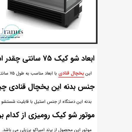
ابعاد شو کیک 75 سانتی چقدر است؟
یخچال قنادی
این
با ابعاد مناسب به طول ۷۵ سانتی‌ متر، عرض ۶۸ سانتی‌ متر و ارتفاع ۷۳ سانتی‌ متر با فضای کافی تولید میشود.
جنس بدنه این یخچال قنادی چ
بدنه این دستگاه از جنس استیل با قابلیت شستشو ت
موتور شو کیک رومیزی از کدام ب
موتور این محصول از برند امبراکو برزیلی می باشد.