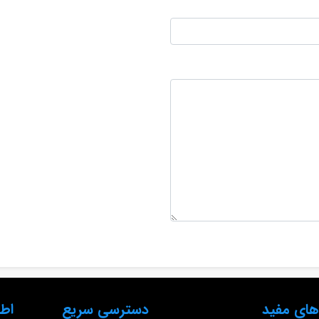
های مفید
دسترسی سریع
اط