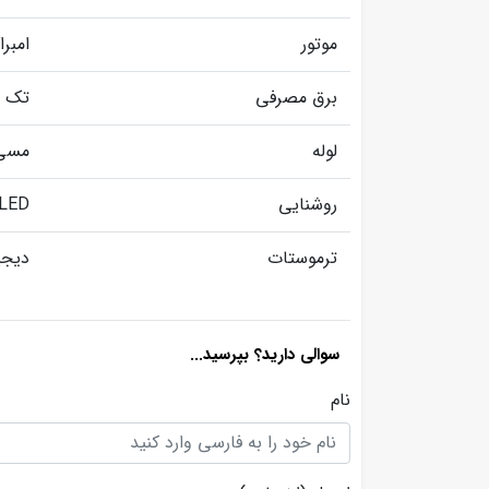
موتور
امبرا
برق مصرفی
تک ف
لوله
مسی
روشنایی
LED
ترموستات
دیجی
سوالی دارید؟ بپرسید...
نام