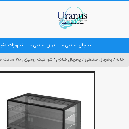
یخچال صنعتی
فریزر صنعتی
تجهیزات آشپز
خانه
یخچال صنعتی
یخچال قنادی
شو کیک رومیزی 75 سانت طرح رولر گریل وین کول