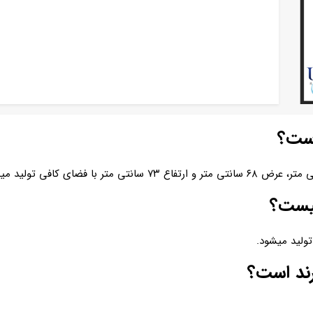
یست؟
ولید میشود.
رند است؟