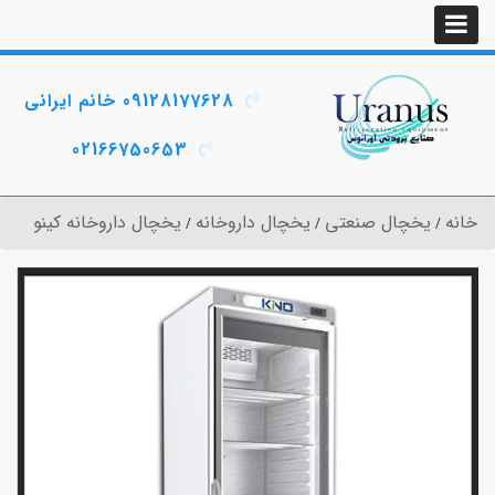
09128177628 خانم ایرانی
02166750653
خانه
یخچال صنعتی
یخچال داروخانه
یخچال داروخانه کینو