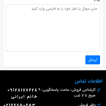
ارسال
اطلاعات تماس
کارشناس فروش: ساعت پاسخگویی: 9
09128177628
صبح تا 7 شب
خانم ایرانی
دفتر فروش
02166750653