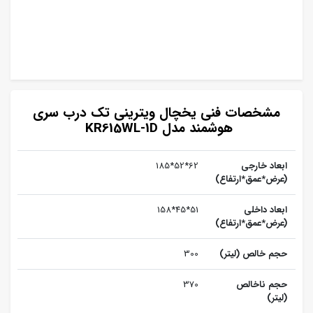
مشخصات فنی یخچال ویترینی تک درب سری
هوشمند مدل KR615WL-1D
ابعاد خارجی
62*52*185
(عرض*عمق*ارتفاع)
ابعاد داخلی
51*45*158
(عرض*عمق*ارتفاع)
حجم خالص (لیتر)
300
حجم ناخالص
370
(لیتر)