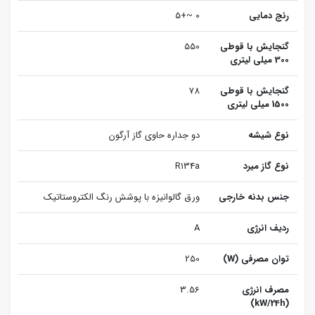
رنج دمایی
0 ~+5
گنجایش با قوطی
550
300 میلی لیتری
گنجایش با قوطی
78
1500 میلی لیتری
نوع شیشه
دو جداره حاوی گاز آرگون
نوع گاز میرد
R134a
جنس بدنه خارجی
ورق گالوانیزه با پوشش رنگ الکتروستاتیک
ردیف انرژی
A
توان مصرفی (W)
250
مصرف انرژی
3.56
(kW/24h)