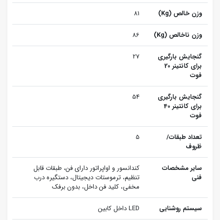
وزن خالص (Kg)
81
وزن ناخالص (Kg)
86
گنجایش بارگیری
27
برای کانتینر 20
فوت
گنجایش بارگیری
54
برای کانتینر 40
فوت
تعداد طبقات/
5
ظروف
سایر مشخصات
کندانسور و اواپراتور دارای فن، طبقات قابل
فنی
تنظیم، ترموستات دیجیتال، دستگیره درب
مخفی، کلید فن داخل، بدون برفک
سیستم روشنایی
LED داخل کابین