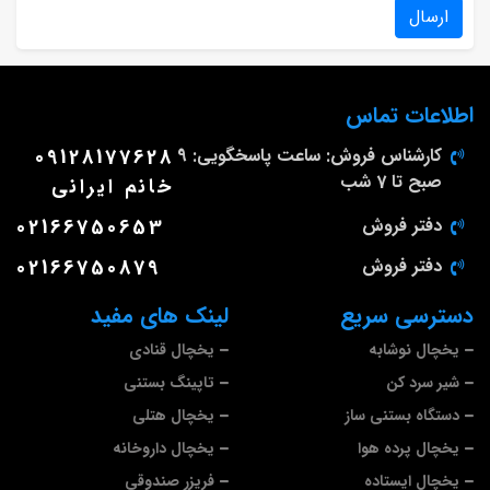
ارسال
اطلاعات تماس
کارشناس فروش: ساعت پاسخگویی: 9
09128177628
صبح تا 7 شب
خانم ایرانی
دفتر فروش
02166750653
دفتر فروش
02166750879
دسترسی سریع
لینک های مفید
یخچال نوشابه
یخچال قنادی
شیر سرد کن
تاپینگ بستنی
دستگاه بستنی ساز
یخچال هتلی
یخچال پرده هوا
یخچال داروخانه
یخچال ایستاده
فریزر صندوقی