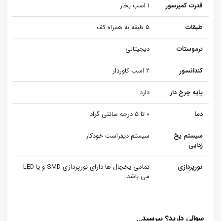
قدرت کمپرسور
1 اسب بخار
طبقات
5 طبقه به همراه کف
ترموستات
دیجیتالی
کندانسور
2 اسب کاوردار
پایه چرخ دار
دارد
دما
0 تا 5 درجه سانتی گراد
سیستم یخ
سیستم دیفراست خودکار
زدایی
نورپردازی
تمامی یخچال ها دارای نورپردازی SMD و یا LED
می باشد.
سوالی دارید؟ بپرسید...