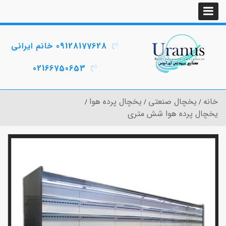
09128177628 خانم ایرانی
02166750653
خانه
یخچال صنعتی
یخچال پرده هوا
یخچال پرده هوا شش متری