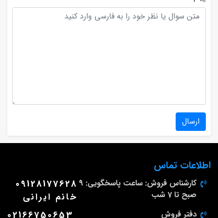
ارسال
اطلاعات تماس
کارشناس فروش: ساعت پاسخگویی: 9
09128177628
صبح تا 7 شب
خانم ایرانی
دفتر فروش
02166750653