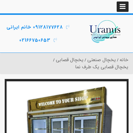
09128177628 خانم ایرانی
02166750653
خانه
یخچال صنعتی
یخچال قصابی
یخچال قصابی یک طرف نما