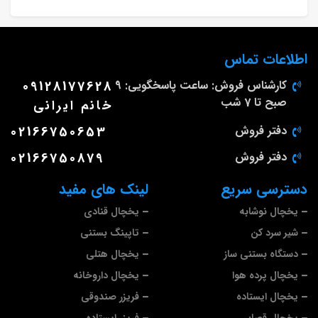
اطلاعات تماس
کارشناس فروش: ساعت پاسخگویی: 9
09128177628
صبح تا 7 شب
خانم ایرانی
دفتر فروش
02166750653
دفتر فروش
02166750879
دسترسی سریع
لینک های مفید
یخچال نوشابه
یخچال قنادی
شیر سرد کن
تاپینگ بستنی
دستگاه بستنی ساز
یخچال هتلی
یخچال پرده هوا
یخچال داروخانه
یخچال ایستاده
فریزر صندوقی