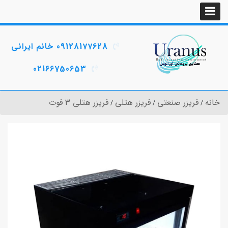
09128177628 خانم ایرانی
02166750653
خانه
فریزر صنعتی
فریزر هتلی
فریزر هتلی 3 فوت