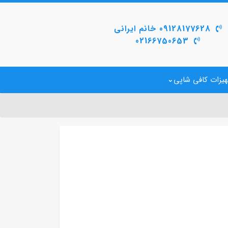
09128177628 خانم ایرانی
02166750653
یزات کافی شاپی