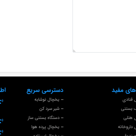
های مفید
دسترسی سریع
اط
 قنادی
یخچال نوشابه
گ بستنی
شیر سرد کن
 هتلی
دستگاه بستنی ساز
 داروخانه
یخچال پرده هوا