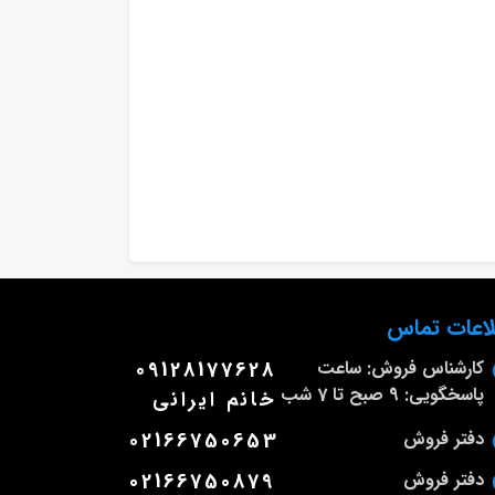
لاعات تماس
کارشناس فروش: ساعت
09128177628
پاسخگویی: 9 صبح تا 7 شب
خانم ایرانی
دفتر فروش
02166750653
دفتر فروش
02166750879