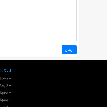
ارسال
لینک 
یخچال
تاپین
یخچال
یخچال