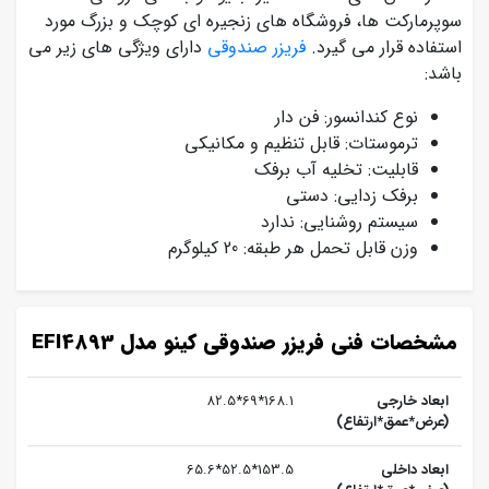
سوپرمارکت ها، فروشگاه های زنجیره ای کوچک و بزرگ مورد
استفاده قرار می گیرد.
فریزر صندوقی
دارای ویژگی های زیر می
باشد:
نوع کندانسور: فن دار
ترموستات: قابل تنظیم و مکانیکی
قابلیت: تخلیه آب برفک
برفک زدایی: دستی
سیستم روشنایی: ندارد
وزن قابل تحمل هر طبقه: 20 کیلوگرم
مشخصات فنی فریزر صندوقی کینو مدل EFI4893
ابعاد خارجی
168.1*69*82.5
(عرض*عمق*ارتفاع)
ابعاد داخلی
153.5*52.5*65.6