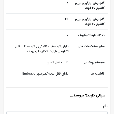
گنجایش بارگیری برای
18
کانتینر 20 فوت
گنجایش بارگیری برای
42
کانتینر 40 فوت
تعداد طبقات/ظروف
7
سایر مشخصات فنی
دارای ترمومتر مکانیکی _ ترموستات قابل
تنظیم _ قابلیت تخلیه آب برفک
سیستم روشنایی
LED داخل کابین
قابلیت ها
دارای قفل درب-کمپرسور Embraco
سوالی دارید؟ بپرسید...
نام