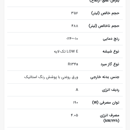
(عرض*عمق*ارتفاع)
حجم خالص (لیتر)
356
حجم ناخالص (لیتر)
488
رنج دمایی
10-~24-
نوع شیشه
LOW E تک لایه
نوع گاز مبرد
R134a
جنس بدنه خارجی
ورق روغنی با پوشش رنگ استاتیک
ردیف انرژی
A
توان مصرفی (W)
190
مصرف انرژی
4.05
(kW/24h)