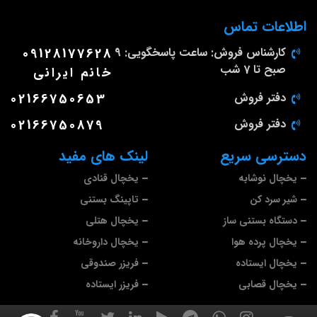
اطلاعات تماس
کارشناس فروش: ساعت پاسخگویی: 9
09128177628
صبح تا 7 شب
خانم ایرانی
دفتر فروش
02166750653
دفتر فروش
02166750879
دسترسی سریع
لینک های مفید
یخچال نوشابه
یخچال قنادی
شیر سرد کن
تاپینگ بستنی
دستگاه بستنی ساز
یخچال هتلی
یخچال پرده هوا
یخچال داروخانه
یخچال ایستاده
فریزر صندوقی
یخچال قصابی
فریزر ایستاده