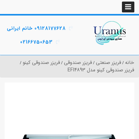
09128177628 خانم ایرانی
02166750653
خانه
فریزر صنعتی
فریزر صندوقی
فریزر صندوقی کینو
فریزر صندوقی کینو مدل EFI4893