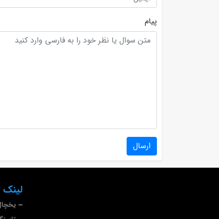
پیام
ارسال
لینک 
یخچال