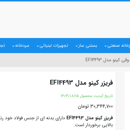
خانه صنعتی
بستنی ساز
تجهیزات لبنیاتی
سردخانه
تجه
 کینو مدل EFI4493
فریزر کینو مدل EFI4493
تاریخ آپدیت محصول
1403/08/15
30,344,700 تومان
فریزر کینو مدل EFI4493
دارای بدنه ای از جنس فولاد خود رن
بالایی برخوردار است.