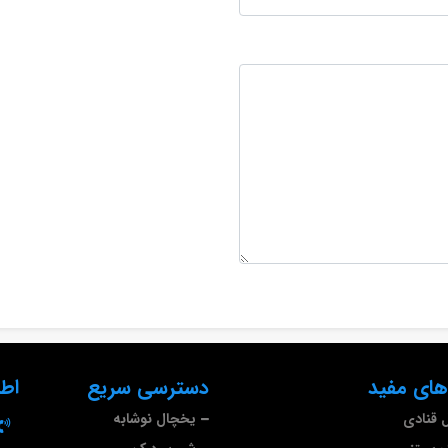
های مفید
دسترسی سریع
اط
 قنادی
یخچال نوشابه