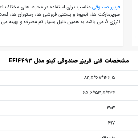
فریزر صندوقی
مناسب برای استفاده در محیط های مختلف اعم 
سوپرمارکت ها، آبمیوه و بستنی فروشی ها، رستوران ها، فست
انرژی A می باشد به همین دلیل بسیار کم مصرف و بهینه می باشد.
مشخصات فنی فریزر صندوقی کینو مدل EFI4493
146.5*68*82.5
134*53.5*65.6
303
417