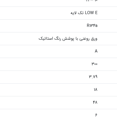
10-~24-
LOW E تک لایه
R134a
ورق روغنی با پوشش رنگ استاتیک
A
300
3.79
18
48
6