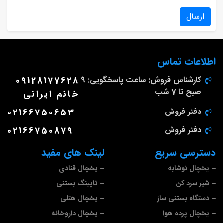
ارسال
اطلاعات تماس
کارشناس فروش: ساعت پاسخگویی: 9
09128177628
صبح تا 7 شب
خانم ایرانی
دفتر فروش
02166750653
دفتر فروش
02166750879
دسترسی سریع
لینک های مفید
یخچال نوشابه
یخچال قنادی
شیر سرد کن
تاپینگ بستنی
دستگاه بستنی ساز
یخچال هتلی
یخچال پرده هوا
یخچال داروخانه