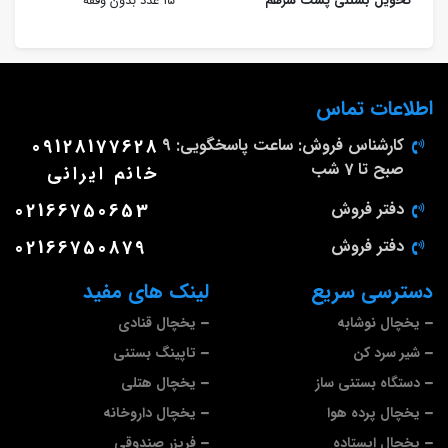
تحویل بستنی پشت سرهم
۱۵ عدد بدون وقفه
اطلاعات تماس
کارشناس فروش: ساعت پاسخگویی: 9
09128177628
صبح تا 7 شب
خانم ایرانی
دفتر فروش
02166750653
دفتر فروش
02166750879
دسترسی سریع
لینک های مفید
یخچال نوشابه
یخچال قنادی
شیر سرد کن
تاپینگ بستنی
دستگاه بستنی ساز
یخچال هتلی
یخچال پرده هوا
یخچال داروخانه
یخچال ایستاده
فریزر صندوقی