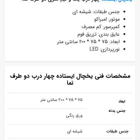
جنس طبقات: شیشه ای
موتور: امبراکو
کمپرسور: کم مصرف
عایق بندی: تزریق فوم
ابعاد: 75 * 75 * 200 سانتی متر
نورپردازی: LED
مشخصات فنی یخچال ایستاده چهار درب دو طرف
نما
75 * 75 * 200 سانتی متر
ابعاد
جنس بدنه
ورق رنگی
جنس طبقات
شیشه ای