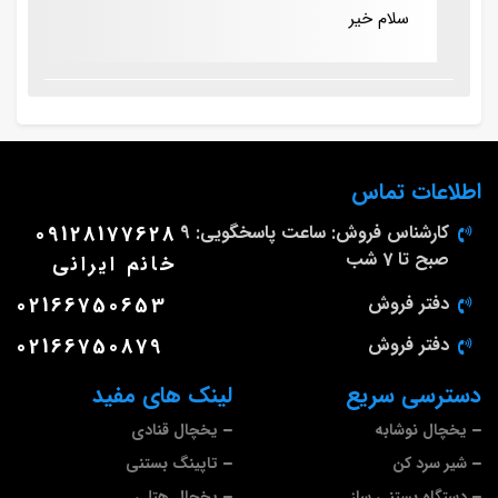
سلام خیر
اطلاعات تماس
کارشناس فروش: ساعت پاسخگویی: 9
09128177628
صبح تا 7 شب
خانم ایرانی
دفتر فروش
02166750653
دفتر فروش
02166750879
دسترسی سریع
لینک های مفید
یخچال نوشابه
یخچال قنادی
شیر سرد کن
تاپینگ بستنی
دستگاه بستنی ساز
یخچال هتلی