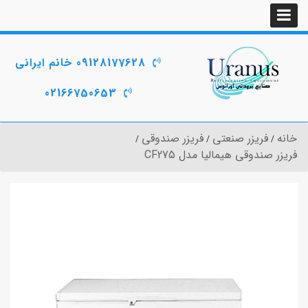
09128177628 خانم ایرانی
02166750653
خانه
فریزر صنعتی
فریزر صندوقی
فریزر صندوقی هیمالیا مدل CF275