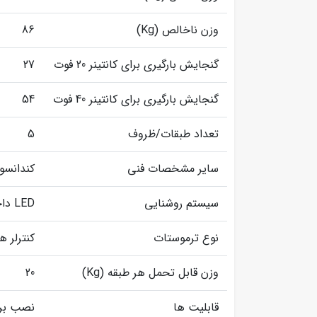
وزن ناخالص (Kg)
86
گنجایش بارگیری برای کانتینر 20 فوت
27
گنجایش بارگیری برای کانتینر 40 فوت
54
تعداد طبقات/ظروف
5
سایر مشخصات فنی
کندانسو
سیستم روشنایی
LED داخل کابین
نوع ترموستات
کنترلر هوشم
وزن قابل تحمل هر طبقه (Kg)
20
قابلیت ها
نصب برچسب با