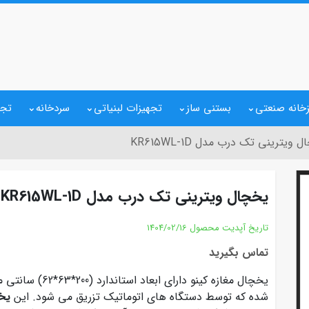
خانه صنعتی
بستنی ساز
تجهیزات لبنیاتی
سردخانه
تجه
 ویترینی تک درب مدل KR615WL-1D
یخچال ویترینی تک درب مدل KR615WL-1D
تاریخ آپدیت محصول
1404/02/16
تماس بگیرید
یخچال مغازه کینو د
شده که توسط دستگاه های اتوماتیک تزریق می شود. این
یخ