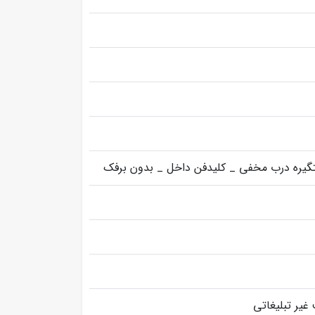
ستگیره درب مخفی _ کلیدفن داخل _ بدون برفک