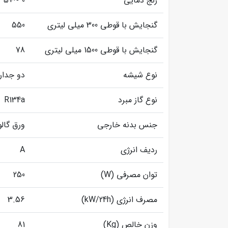
رنج دمایی
0 ~+5
گنجایش با قوطی 300 میلی لیتری
550
گنجایش با قوطی 1500 میلی لیتری
78
نوع شیشه
دو جداره
نوع گاز مبرد
R134a
جنس بدنه خارجی
ورق گال
ردیف انرژی
A
توان مصرفی (W)
250
مصرف انرژی (kW/24h)
3.56
وزن خالص (Kg)
81