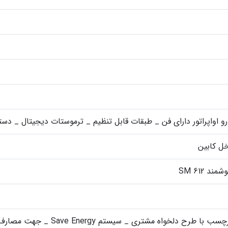
رو اواپراتور دارای فن _ طبقات قابل تنظیم _ ترموستات دیجیتال _ د
ند SM 612
 طرح دلخواه مشتری _ سیستم Save Energy _ جهت مصارف غیر تبلیغاتی