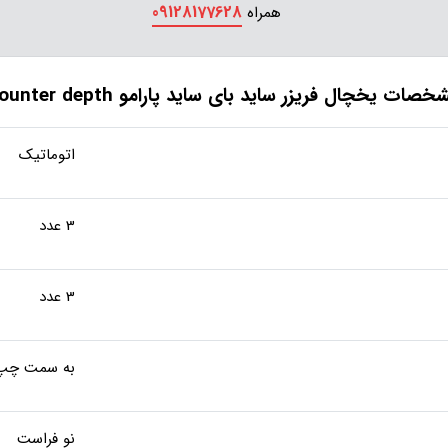
09128177628
همراه
صات یخچال‌ فریزر ساید بای‌ ساید پارامو counter depth
اتوماتیک
3 عدد
3 عدد
به سمت چپ
نو فراست