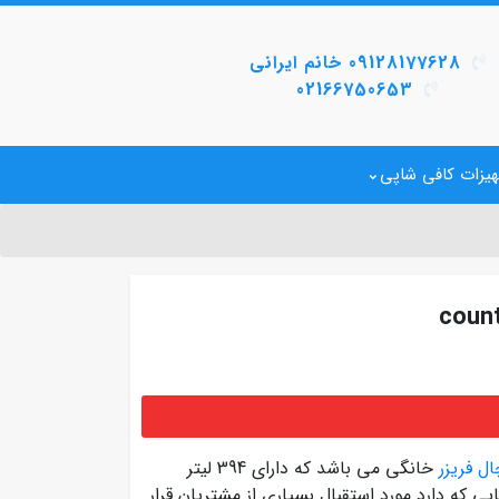
09128177628 خانم ایرانی
02166750653
یزات کافی شاپی
 فریزر
خانگی می باشد که دارای 394 لیتر
یی که دارد مورد استقبال بسیاری از مشتریان قرار