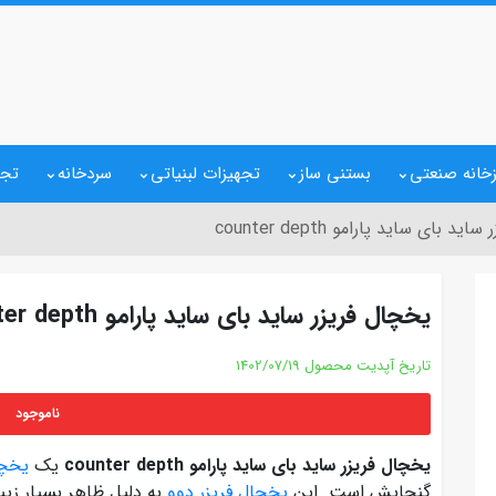
خانه صنعتی
بستنی ساز
تجهیزات لبنیاتی
سردخانه
تجه
د بای‌ ساید پارامو counter depth
یخچال‌ فریزر ساید بای‌ ساید پارامو counter depth
تاریخ آپدیت محصول
1402/07/19
ناموجود
یخچال‌ فریزر ساید بای‌ ساید پارامو counter depth
یک
یخچال
گنجایش است. این
یخچال فریزر دوو
به دلیل ظاهر بسیار زیبا