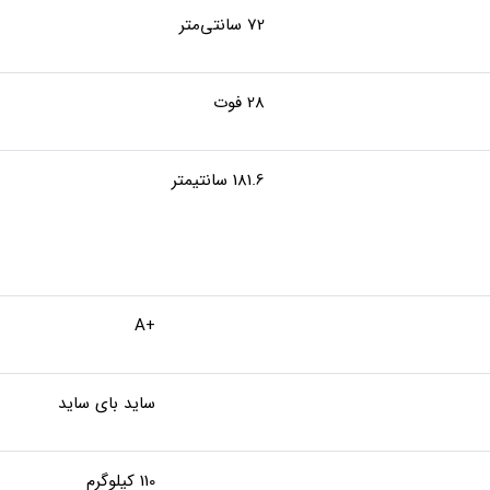
72 سانتی‌متر
28 فوت
181.6 سانتیمتر
+A
ساید بای ساید
110 کیلوگرم