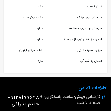
فیلتر تصفیه
دارد
سیستم بدون برفک
دارد - نوفراست
سیستم عیب یاب هوشمند
ندارد
امکان باز شدن درب از دو طرف
ندارد
میزان مصرف انرژی
+A با موتور اینورتر
اتصال به شیر آب
دارد
اطلاعات تماس
کارشناس فروش: ساعت پاسخگویی: 9
09128177628
صبح تا 7 شب
خانم ایرانی