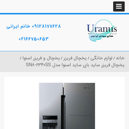
09128177628 خانم ایرانی
02166750653
خانه
لوازم خانگی
یخچال فریزر
یخچال و فریزر اسنوا
یخچال فریزر ساید بای ساید اسنوا مدل SN8-2340SS