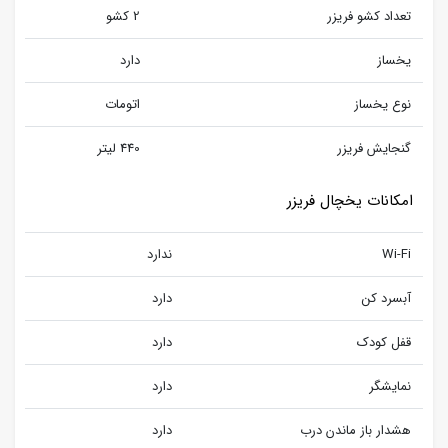
تعداد کشو فریزر
2 کشو
یخساز
دارد
نوع یخساز
اتومات
گنجایش فریزر
440 لیتر
امکانات یخچال فریزر
Wi-Fi
ندارد
آبسرد کن
دارد
قفل کودک
دارد
نمایشگر
دارد
هشدار باز ماندن درب
دارد