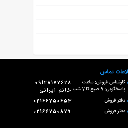
لاعات تماس
کارشناس فروش: ساعت
09128177628
پاسخگویی: 9 صبح تا 7 شب
خانم ایرانی
دفتر فروش
02166750653
دفتر فروش
02166750879