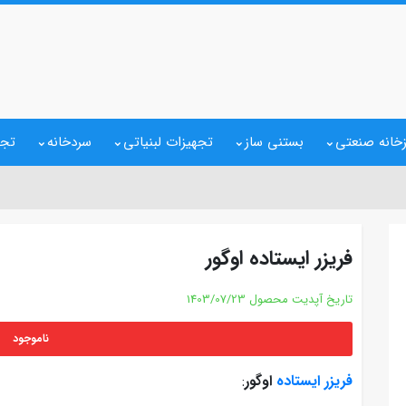
خانه صنعتی
بستنی ساز
تجهیزات لبنیاتی
سردخانه
تجه
فریزر ایستاده اوگور
تاریخ آپدیت محصول
1403/07/23
ناموجود
فریزر ایستاده
اوگور
: