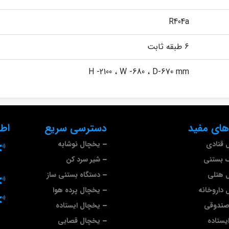
R404a
6 طبقه ثابت
H -2100 ، W -680 ، D-670 mm
های مفید
دسترسی سریع
اط
 قنادی
یخچال نوشابه
گ بستنی
شیر سرد کن
 هتلی
دستگاه بستنی ساز
 داروخانه
یخچال پرده هوا
 صندوقی
یخچال ایستاده
ایستاده
یخچال قصابی