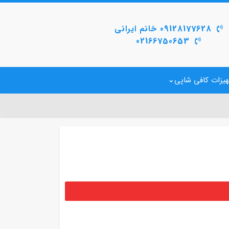
09128177628 خانم ایرانی
02166750653
یزات کافی شاپی