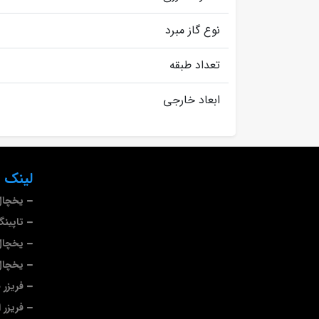
نوع گاز مبرد
تعداد طبقه
ابعاد خارجی
لینک 
یخچال
تاپین
یخچال
یخچال
فریزر
فریزر 