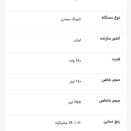
نوع دستگاه
تاپینگ بستنی
کشور سازنده
ایران
قدرت
280 وات
حجم خالص
280 لیتر
حجم ناخالص
355 لیتر
رنج دمایی
-12 / -24 سانتیگراد