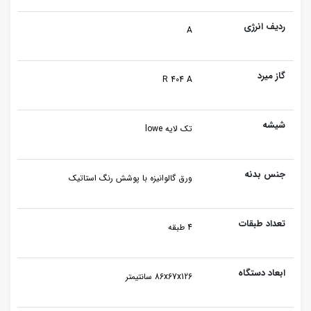
ردیف انرژی
A
گاز میرد
R 404 A
شیشه
تک لایه lowe
جنس بدنه
ورق گالوانیزه با پوشش رنگ استاتیک
تعداد طبقات
4 طبقه
ابعاد دستگاه
86x67x126 سانتیمتر