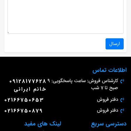
ارسال
اطلاعات تماس
کارشناس فروش: ساعت پاسخگویی: 9
09128177628
صبح تا 7 شب
خانم ایرانی
دفتر فروش
02166750653
دفتر فروش
02166750879
دسترسی سریع
لینک های مفید