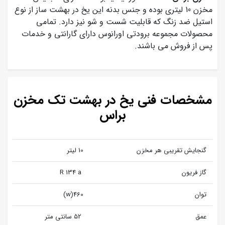
مخزن 10 لیتری بوده و جنس بدنه این یخ در بهشت ساز از نوع
استیل ضد زنگ که قابلیت شست و شو نیز دارد. تمامی
محصولات مجموعه برودتی اورانوس دارای گارانتی و خدمات
پس از فروش می باشند.
مشخصات فنی یخ در بهشت تک مخزن
براس
گنجایش تقریبی هر مخزن
10 لیتر
گاز فریون
R 134 a
توان
460(w)
عمق
52 سانتی متر