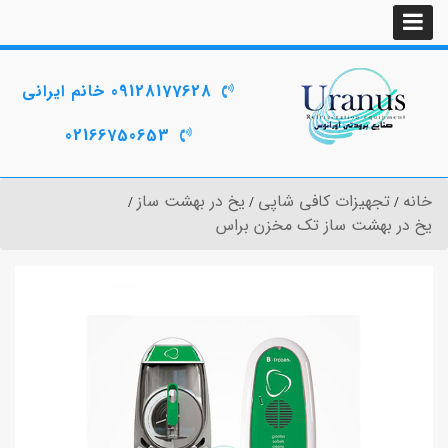
09128177628 خانم ایرانی
02166750653
خانه
تجهیزات کافی شاپی
یخ در بهشت ساز
یخ در بهشت ساز تک مخزن براس