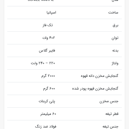
ساخت
اسپانیا
برق
تک فاز
توان
402 وات
بدنه
فایبر گلاس
ولتاژ
220 – 240 ولت
گنجایش مخزن دانه قهوه
2000 گرم
گنجایش مخزن قهوه پودر شده
600 گرم
جنس مخزن
پلی کربنات
قطر تیغه
60 میلیمتر
جنس تیغه
فولاد ضد زنگ