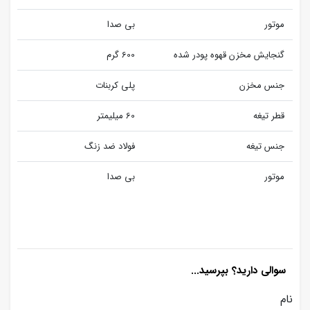
موتور
بی صدا
گنجایش مخزن قهوه پودر شده
600 گرم
جنس مخزن
پلی کربنات
قطر تیغه
60 میلیمتر
جنس تیغه
فولاد ضد زنگ
موتور
بی صدا
سوالی دارید؟ بپرسید...
نام