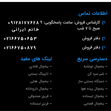
اطلاعات تماس
کارشناس فروش: ساعت پاسخگویی: 9
09128177628
صبح تا 7 شب
خانم ایرانی
دفتر فروش
02166750653
دفتر فروش
02166750879
دسترسی سریع
لینک های مفید
یخچال نوشابه
یخچال قنادی
شیر سرد کن
تاپینگ بستنی
دستگاه بستنی ساز
یخچال هتلی
یخچال پرده هوا
یخچال داروخانه
یخچال ایستاده
فریزر صندوقی
یخچال قصابی
فریزر ایستاده