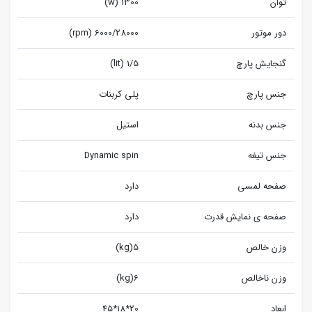
توان
1300 (w)
دور موتور
6000/28000 (rpm)
گنجایش پارچ
1/5 (lit)
جنس پارچ
پلی کربنات
جنس بدنه
استیل
جنس تیغه
Dynamic spin
صفحه لمسی
دارد
صفحه ی نمایش قدرت
دارد
وزن خالص
5(kg)
وزن ناخالص
6(kg)
ابعاد
20*18*45