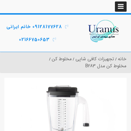
09128177628 خانم ایرانی
02166750653
خانه
تجهیزات کافی شاپی
مخلوط کن
مخلوط کن مدل B283