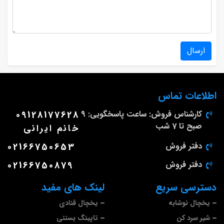
ارسال
اطلاعات تماس
کارشناس فروش: ساعت پاسخگویی: 9
09128177628
صبح تا 7 شب
خانم ایرانی
دفتر فروش
02166750653
دفتر فروش
02166750879
دسترسی سریع
لینک های مفید
یخچال نوشابه
یخچال قنادی
شیر سرد کن
تاپینگ بستنی