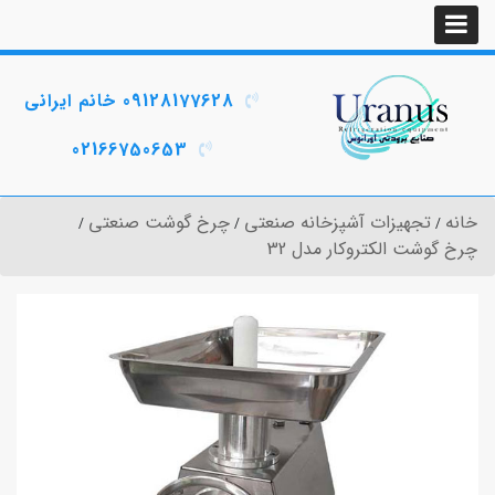
09128177628 خانم ایرانی
02166750653
خانه
تجهیزات آشپزخانه صنعتی
چرخ گوشت صنعتی
چرخ گوشت الکتروکار مدل 32