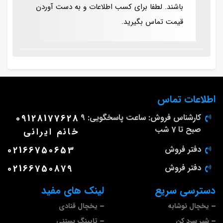
باشند. لطفا برای کسب اطلاعات و به دست آوردن
قیمت تماس بگیرید.
اطلاعات تماس
کارشناس فروش: ساعت پاسخگویی: 9
09128177628
صبح تا 7 شب
خانم ایرانی
دفتر فروش
02166750653
دفتر فروش
02166750879
دسترسی سریع
لینک های مفید
یخچال نوشابه
یخچال قنادی
شیر سرد کن
تاپینگ بستنی