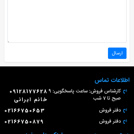
ارسال
اطلاعات تماس
کارشناس فروش: ساعت پاسخگویی: 9
09128177628
صبح تا 7 شب
خانم ایرانی
دفتر فروش
02166750653
دفتر فروش
02166750879