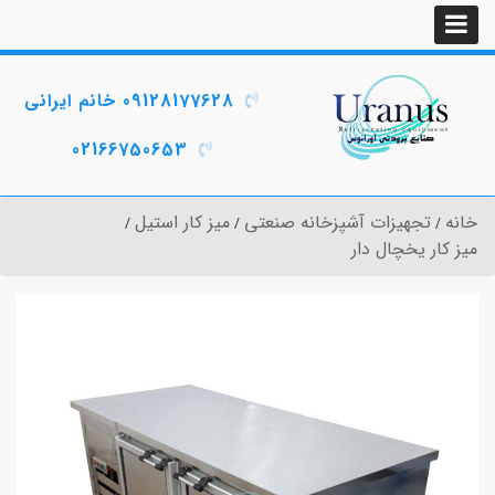
09128177628 خانم ایرانی
02166750653
خانه
تجهیزات آشپزخانه صنعتی
میز کار استیل
میز کار یخچال دار