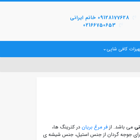
09128177628 خانم ایرانی
02166750653
یزات کافی شاپی
تی
می باشد. از
فر مرغ بریان
در کترینگ ها،
ارای جوجه گردان از جنس استیل، جنس شیشه ی