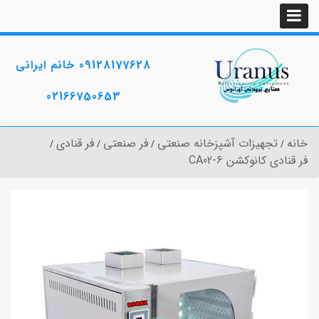
09128177628 خانم ایرانی
02166750653
خانه
تجهیزات آشپزخانه صنعتی
فر صنعتی
فر قنادی
فر قنادی کانوکشن CA02-6