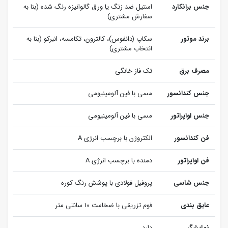
جنس برانکارد
استیل ضد زنگ یا ورق گالوانیزه رنگ شده (بنا به
سفارش مشتری)
برند موتور
سکاپ (دانفوس)، کالترون، تکامسه، انبرکو (بنا به
انتخاب مشتری)
مصرف برق
تک فاز خانگی
جنس کندانسور
مسی با فین آلومینیومی
جنس اواپراتور
مسی با فین آلومینیومی
فن کندانسور
الکتروژن با برچسب انرژی A
فن اواپراتور
دمنده با برچسب انرژی A
جنس شاسی
پروفیل فولادی با پوشش رنگ کوره
عایق بندی
فوم تزریقی با ضخامت 10 سانتی متر
نمایشگر
دارد