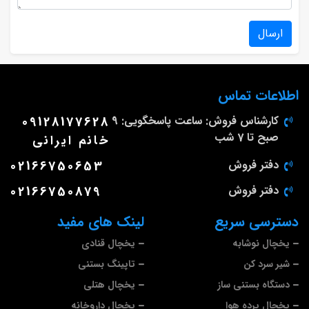
ارسال
اطلاعات تماس
کارشناس فروش: ساعت پاسخگویی: 9
09128177628
صبح تا 7 شب
خانم ایرانی
دفتر فروش
02166750653
دفتر فروش
02166750879
دسترسی سریع
لینک های مفید
یخچال نوشابه
یخچال قنادی
شیر سرد کن
تاپینگ بستنی
دستگاه بستنی ساز
یخچال هتلی
یخچال پرده هوا
یخچال داروخانه