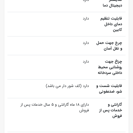
دیجیتال دما
قابلیت تنظیم
دارد
دمای داخل
کابین
چرخ جهت حمل
دارد
و نقل آسان
چراغ جهت
دارد
روشنایی محیط
داخلی سردخانه
قابلیت شست و
دارد (کف شور دار می باشد)
شو، ضدعفونی
گارانتی و
دارای 18 ماه گارانتی و 5 سال خدمات پس از
خدمات پس از
فروش
فروش