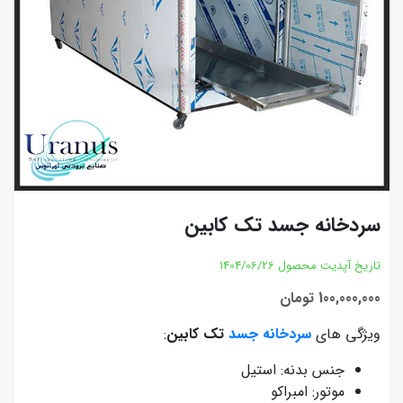
سردخانه جسد تک کابین
تاریخ آپدیت محصول
1404/06/26
100,000,000 تومان
ویژگی های
سردخانه جسد
تک کابین
:
جنس بدنه: استیل
موتور: امبراکو