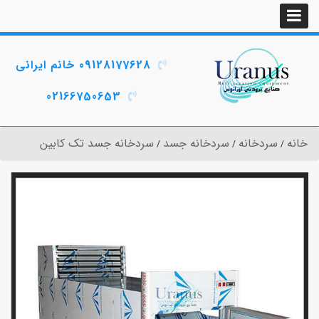
09128177628 خانم ایرانی
02166750653
خانه
سردخانه
سردخانه جسد
سردخانه جسد تک کابین