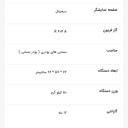
صفحه نمایشگر
دیجیتال
گاز فریون
R 404 A
مناسب
بستنی های پودری ( پودر بستنی )
ابعاد دستگاه
72 * 57 * 26 سانتیمتر
وزن دستگاه
50 کیلو گرم
گارانتی
12 ماه