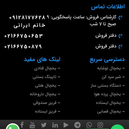
اطلاعات تماس
کارشناس فروش: ساعت پاسخگویی: 9
09128177628
صبح تا 7 شب
خانم ایرانی
دفتر فروش
02166750653
دفتر فروش
02166750879
دسترسی سریع
لینک های مفید
یخچال نوشابه
یخچال قنادی
شیر سرد کن
تاپینگ بستنی
دستگاه بستنی ساز
یخچال هتلی
یخچال پرده هوا
یخچال داروخانه
یخچال ایستاده
فریزر صندوقی
یخچال قصابی
فریزر ایستاده