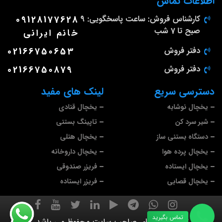
اطلاعات تماس
کارشناس فروش: ساعت پاسخگویی: 9
09128177628
صبح تا 7 شب
خانم ایرانی
دفتر فروش
02166750653
دفتر فروش
02166750879
دسترسی سریع
لینک های مفید
یخچال نوشابه
یخچال قنادی
شیر سرد کن
تاپینگ بستنی
دستگاه بستنی ساز
یخچال هتلی
یخچال پرده هوا
یخچال داروخانه
یخچال ایستاده
فریزر صندوقی
یخچال قصابی
فریزر ایستاده
تماس بگیرید
تمام حقوق برای صاحب سایت محفوظ می باشد.