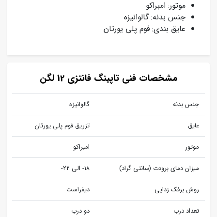
موتور: امبراکو
جنس بدنه: گالوانیزه
عایق بندی: فوم پلی یورتان
مشخصات فنی تاپینگ فانتزی 12 لگن
جنس بدنه
گالوانیزه
عایق
تزریق فوم پلی یورتان
موتور
امبراکو
میزان دمای برودت (سانتی گراد)
۱۸- الی ۲۲-
روش برفک زدایی
دیفراست
تعداد درب
دو درب