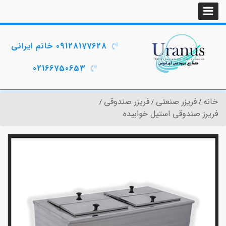
09128177628 خانم ایرانی
02166750653
خانه
فریزر صنعتی
فریزر صندوقی
فریرز صندوقی استیل خوابیده