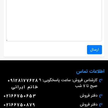
ارسال
اطلاعات تماس
کارشناس فروش: ساعت پاسخگویی: 9
09128177628
صبح تا 7 شب
خانم ایرانی
دفتر فروش
02166750653
دفتر فروش
02166750879