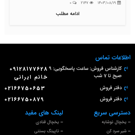
0
2147
1403/08/19
ادامه مطلب
اطلاعات تماس
کارشناس فروش: ساعت پاسخگویی: 9
09128177628
صبح تا 7 شب
خانم ایرانی
دفتر فروش
02166750653
دفتر فروش
02166750879
دسترسی سریع
لینک های مفید
یخچال نوشابه
یخچال قنادی
شیر سرد کن
تاپینگ بستنی