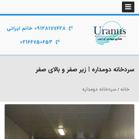
09128177628 خانم ایرانی
02166750653
سردخانه دومداره | زیر صفر و بالای صفر
خانه
سردخانه دومداره