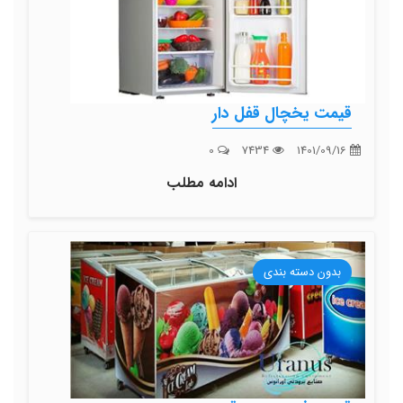
قیمت یخچال قفل دار
0
7434
1401/09/16
ادامه مطلب
بدون دسته بندی