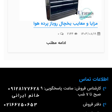
مزایا و معایب یخچال روباز پرده هوا
0
2144
1403/08/19
ادامه مطلب
اطلاعات تماس
کارشناس فروش: ساعت پاسخگویی: 9
09128177628
صبح تا 7 شب
خانم ایرانی
دفتر فروش
02166750653