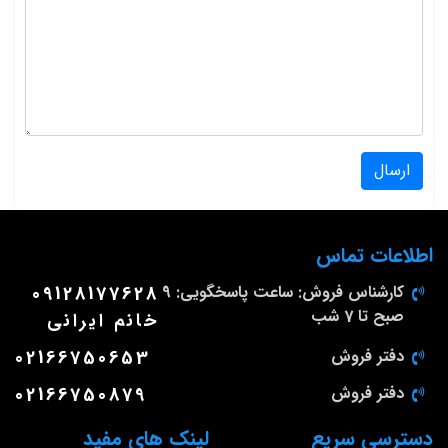
ارسال
اطلاعات تماس
کارشناس فروش: ساعت پاسخگویی: 9
09128177628
صبح تا 7 شب
خانم ایرانی
دفتر فروش
02166750653
دفتر فروش
02166750879
دسترسی سریع
لینک های مفید