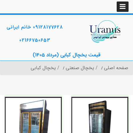
09128177628 خانم ایرانی
02166750653
قیمت یخچال کبابی (مرداد 1405)
صفحه اصلی
یخچال صنعتی
یخچال کبابی